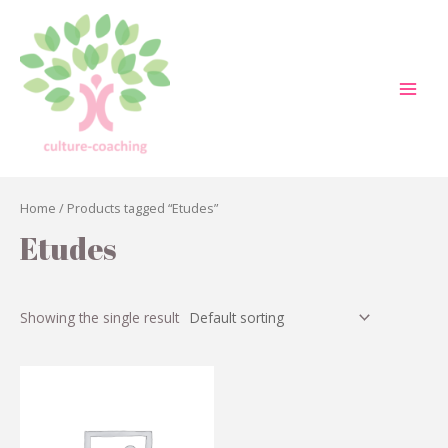
Aller
au
contenu
MAI
MEN
Home
/ Products tagged “Etudes”
Etudes
Showing the single result