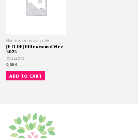
Numérique responsable
[ETUDE] 100 raisons d’être
2022
Rated
0,00
€
0
out
of
ADD TO CART
5